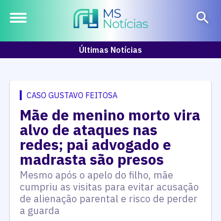
Últimas Notícias
O delicioso Ceviche de
Tilápia com Maracujá irá
representar MS na final
do concurso O Quilo É
Nosso