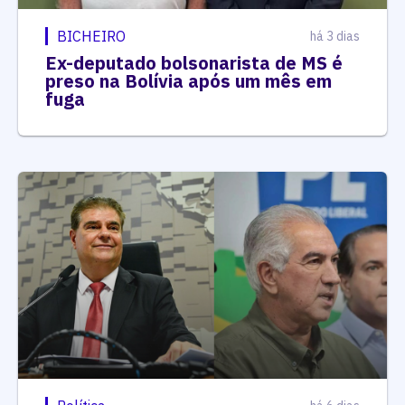
fuga
Política
há 6 dias
Reinaldo sentencia Nelsinho à sua
suplência ao Senado