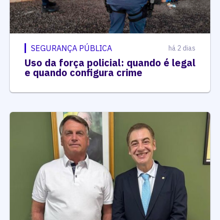
SEGURANÇA PÚBLICA
há 2 dias
Uso da força policial: quando é legal
e quando configura crime
BICHEIRO
há 3 dias
Ex-deputado bolsonarista de MS é
preso na Bolívia após um mês em