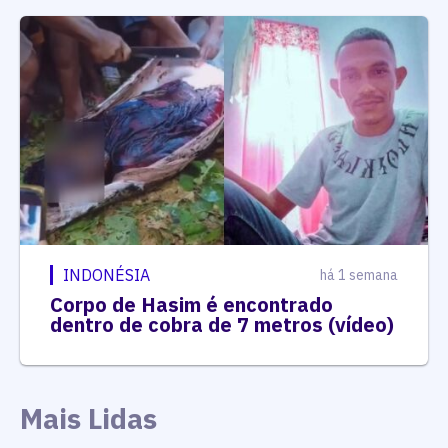
INDONÉSIA
há 1 semana
Corpo de Hasim é encontrado
dentro de cobra de 7 metros (vídeo)
Mais Lidas
1
Entrevista
Joguei a toalha, diz diretor de 'Cidade
de Deus' sobre ator na cracolândia