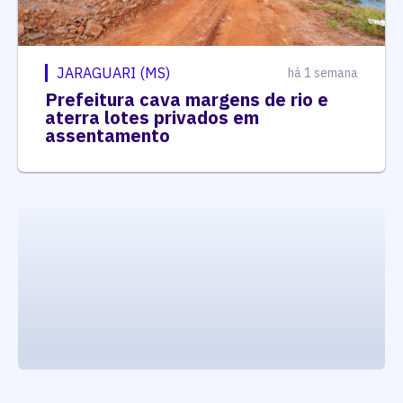
Prefeitura cava margens de rio e
aterra lotes privados em
assentamento
executando carrega_noticias_json()