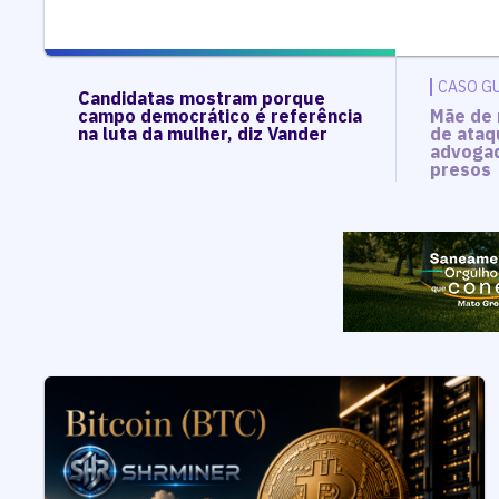
CASO G
Candidatas mostram porque
campo democrático é referência
Mãe de 
na luta da mulher, diz Vander
de ataq
advogad
presos