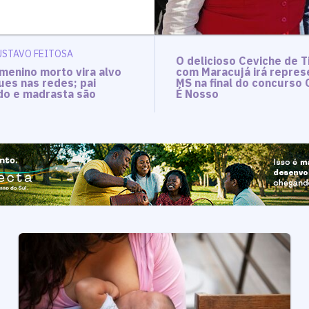
USTAVO FEITOSA
O delicioso Ceviche de Ti
menino morto vira alvo
com Maracujá irá repres
ues nas redes; pai
MS na final do concurso 
o e madrasta são
É Nosso