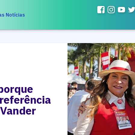
as Notícias
porque
referência
z Vander