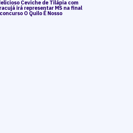
elicioso Ceviche de Tilápia com
acujá irá representar MS na final
 concurso O Quilo É Nosso