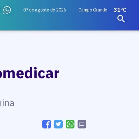
31ºC
07 de agosto de 2026
Campo Grande
tomedicar
uina