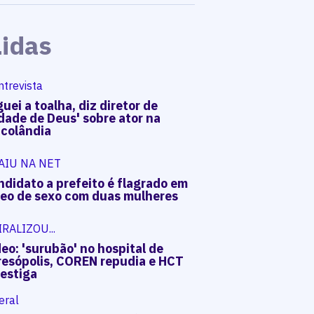
Lidas
ntrevista
uei a toalha, diz diretor de
dade de Deus' sobre ator na
acolândia
AIU NA NET
ndidato a prefeito é flagrado em
deo de sexo com duas mulheres
IRALIZOU...
eo: 'surubão' no hospital de
resópolis, COREN repudia e HCT
vestiga
eral