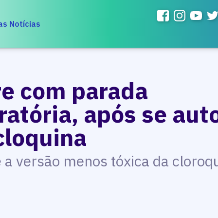
as Notícias
re com parada
ratória, após se au
cloquina
é a versão menos tóxica da cloroq