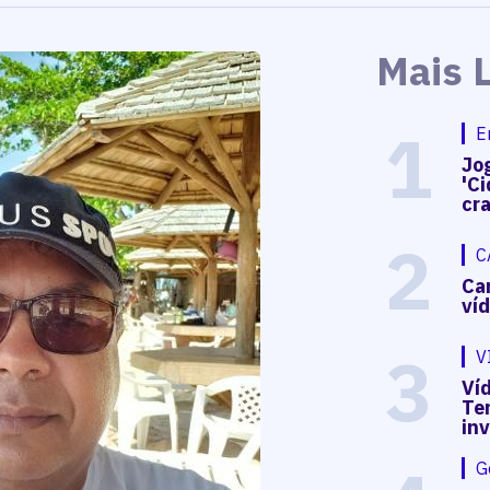
Mais 
1
E
Jog
'Ci
cr
2
C
Ca
ví
3
V
Víd
Te
in
G