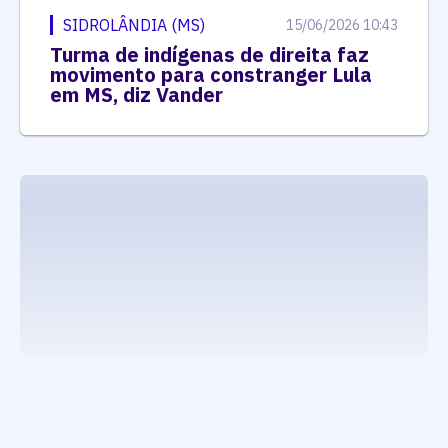
SIDROLÂNDIA (MS)
15/06/2026 10:43
Turma de indígenas de direita faz
movimento para constranger Lula
em MS, diz Vander
executando carrega_noticias_json()