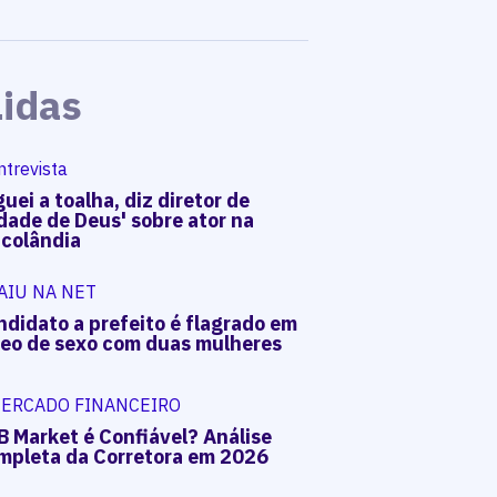
Lidas
ntrevista
uei a toalha, diz diretor de
dade de Deus' sobre ator na
acolândia
AIU NA NET
ndidato a prefeito é flagrado em
deo de sexo com duas mulheres
ERCADO FINANCEIRO
B Market é Confiável? Análise
mpleta da Corretora em 2026