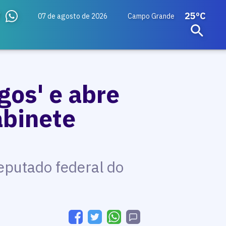
25ºC
07 de agosto de 2026
Campo Grande
gos' e abre
abinete
eputado federal do