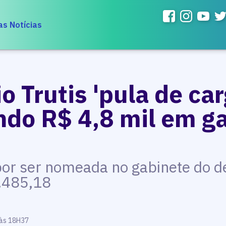
as Notícias
o Trutis 'pula de car
do R$ 4,8 mil em g
por ser nomeada no gabinete do d
.485,18
 às 18H37