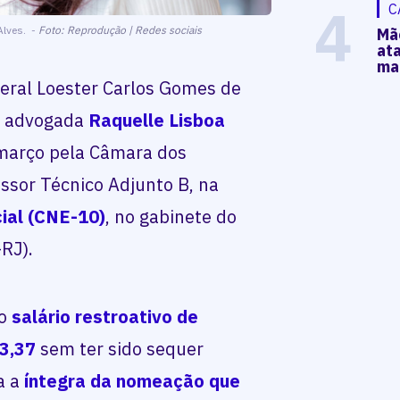
4
C
Alves. -
Foto: Reprodução | Redes sociais
Mã
at
ma
eral Loester Carlos Gomes de
 a advogada
Raquelle Lisboa
março pela Câmara dos
ssor Técnico Adjunto B, na
ial (CNE-10)
, no gabinete do
-RJ).
ro
salário restroativo de
23,37
sem ter sido sequer
a a
í
ntegra da nomeação que