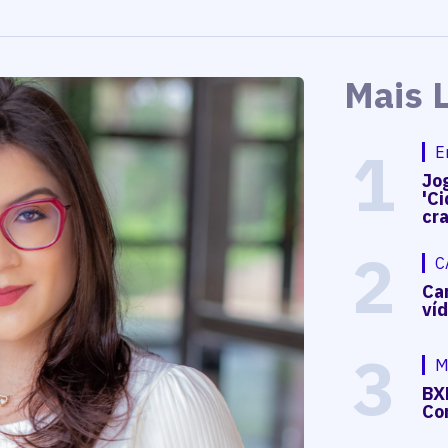
Mais 
1
E
Jog
'Ci
cr
2
C
Ca
ví
3
M
BX
Co