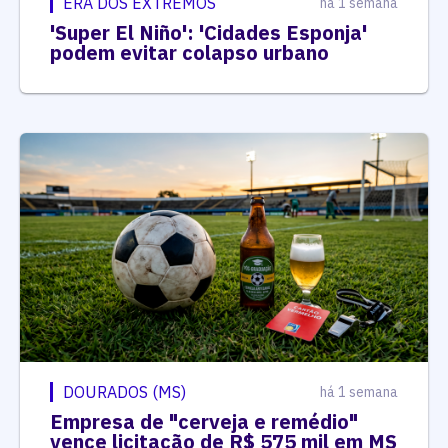
ERA DOS EXTREMOS
há 1 semana
'Super El Niño': 'Cidades Esponja'
podem evitar colapso urbano
DOURADOS (MS)
há 1 semana
Empresa de "cerveja e remédio"
vence licitação de R$ 575 mil em MS