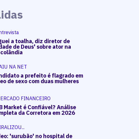
Lidas
ntrevista
uei a toalha, diz diretor de
dade de Deus' sobre ator na
acolândia
AIU NA NET
ndidato a prefeito é flagrado em
deo de sexo com duas mulheres
ERCADO FINANCEIRO
B Market é Confiável? Análise
mpleta da Corretora em 2026
IRALIZOU...
eo: 'surubão' no hospital de