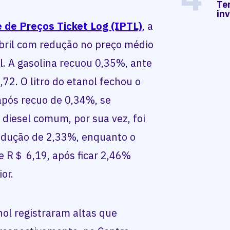
Te
in
e de Preços Ticket Log (IPTL)
, a
bril com redução no preço médio
ol. A gasolina recuou 0,35%, ante
72. O litro do etanol fechou o
após recuo de 0,34%, se
 diesel comum, por sua vez, foi
edução de 2,33%, enquanto o
e R＄ 6,19, após ficar 2,46%
or.
nol registraram altas que