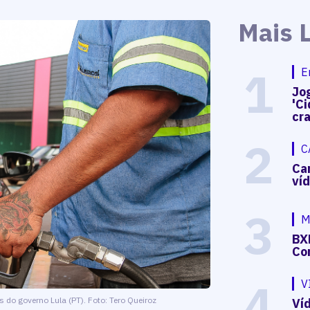
Mais 
1
E
Jog
'Ci
cr
2
C
Ca
ví
3
M
BX
Co
4
V
 do governo Lula (PT). Foto: Tero Queiroz
Víd