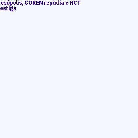
resópolis, COREN repudia e HCT
vestiga