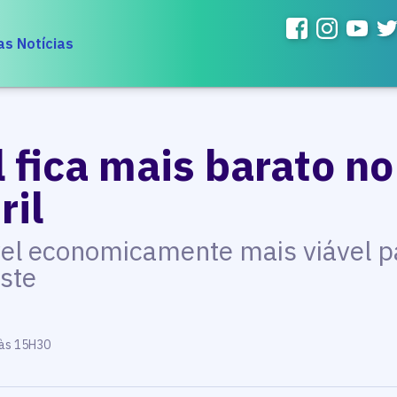
as Notícias
 fica mais barato no
ril
vel economicamente mais viável 
ste
 às 15H30