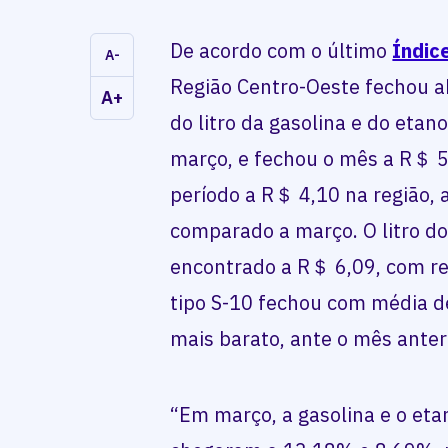
De acordo com o último
Índic
A-
Região Centro-Oeste fechou a
A+
do litro da gasolina e do etan
março, e fechou o mês a R＄ 5,
período a R＄ 4,10 na região, 
comparado a março. O litro do
encontrado a R＄ 6,09, com r
tipo S-10 fechou com média d
mais barato, ante o mês anteri
“Em março, a gasolina e o eta