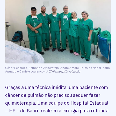
César Penaloza, Fernando Zylberstejn, André Amate, Tales de Nadai, Karla
Aguado e Daniele Lourenço -
ACI-Famesp/Divulgação
Graças a uma técnica inédita, uma paciente com
câncer de pulmão não precisou sequer fazer
quimioterapia. Uma equipe do Hospital Estadual
– HE – de Bauru realizou a cirurgia para retirada