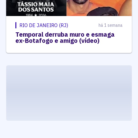
RIO DE JANEIRO (RJ)
há 1 semana
Temporal derruba muro e esmaga
ex-Botafogo e amigo (vídeo)
executando carrega_noticias_json()