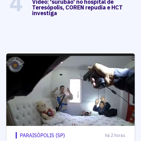
4
Vídeo: 'surubão' no hospital de
Teresópolis, COREN repudia e HCT
investiga
PARAISÓPOLIS (SP)
há 2 horas