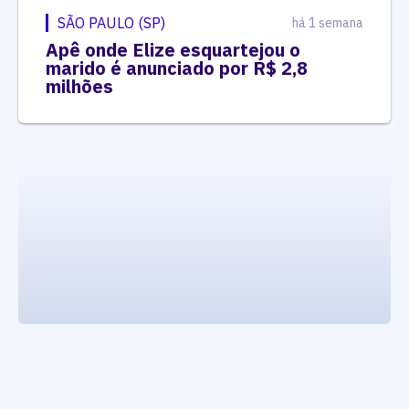
SÃO PAULO (SP)
há 1 semana
Apê onde Elize esquartejou o
marido é anunciado por R$ 2,8
milhões
executando carrega_noticias_json()