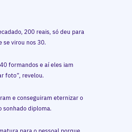
ecadado, 200 reais, só deu para
 se virou nos 30.
40 formandos e aí eles iam
r foto”, revelou.
iram e conseguiram eternizar o
 sonhado diploma.
rmatura para o pessoal porque