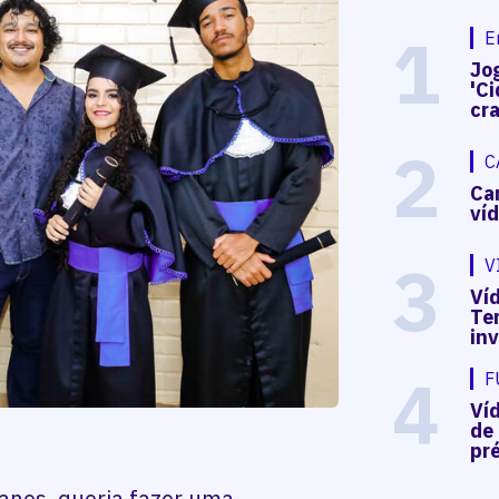
1
E
Jog
'Ci
cr
2
C
Ca
ví
3
V
Víd
Te
in
4
F
Ví
de
pré
anos, queria fazer uma