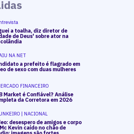
Lidas
ntrevista
uei a toalha, diz diretor de
dade de Deus' sobre ator na
acolândia
AIU NA NET
ndidato a prefeito é flagrado em
deo de sexo com duas mulheres
ERCADO FINANCEIRO
B Market é Confiável? Análise
mpleta da Corretora em 2026
UNKEIRO | NACIONAL
deo: desespero de amigos e corpo
 Mc Kevin caído no chão de
dio; imagens são fortes