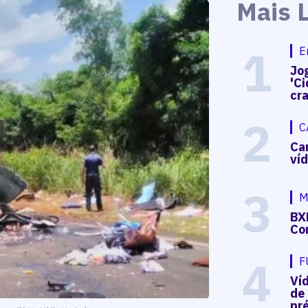
Mais 
1
E
Jog
'Ci
cr
2
C
Ca
ví
3
M
BX
Co
4
F
Ví
de
pré