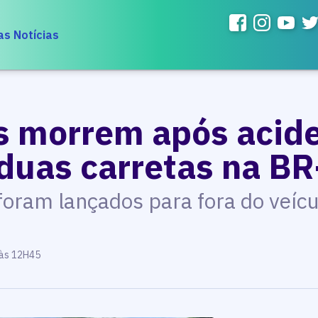
as Notícias
s morrem após acid
duas carretas na B
 foram lançados para fora do veíc
 às 12H45