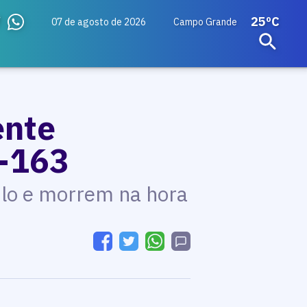
25ºC
07 de agosto de 2026
Campo Grande
ente
R-163
ulo e morrem na hora