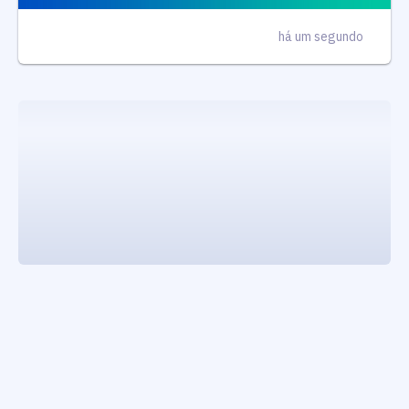
há um segundo
executando carrega_noticias_json()