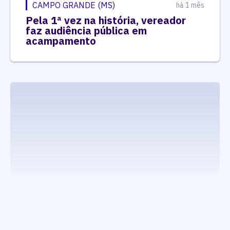
CAMPO GRANDE (MS)
há 1 mês
Pela 1ª vez na história, vereador
faz audiência pública em
acampamento
executando carrega_noticias_json()