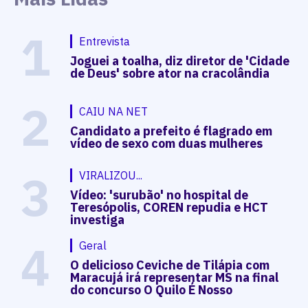
1
Entrevista
Joguei a toalha, diz diretor de 'Cidade
de Deus' sobre ator na cracolândia
2
CAIU NA NET
Candidato a prefeito é flagrado em
vídeo de sexo com duas mulheres
3
VIRALIZOU...
Vídeo: 'surubão' no hospital de
Teresópolis, COREN repudia e HCT
investiga
4
Geral
O delicioso Ceviche de Tilápia com
Maracujá irá representar MS na final
do concurso O Quilo É Nosso