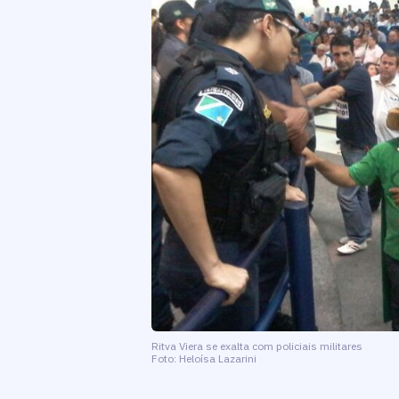
Ritva Viera se exalta com policiais militares
Foto: Heloísa Lazarini