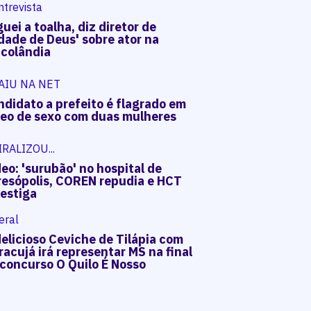
ntrevista
uei a toalha, diz diretor de
dade de Deus' sobre ator na
acolândia
AIU NA NET
ndidato a prefeito é flagrado em
deo de sexo com duas mulheres
IRALIZOU...
eo: 'surubão' no hospital de
resópolis, COREN repudia e HCT
vestiga
eral
elicioso Ceviche de Tilápia com
acujá irá representar MS na final
 concurso O Quilo É Nosso