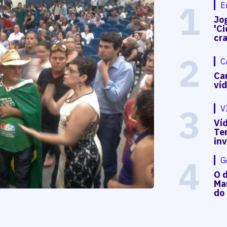
1
E
Jog
'Ci
cr
2
C
Ca
ví
3
V
Víd
Te
in
4
G
O d
Mar
do