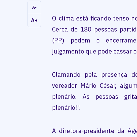
A-
O clima está ficando tenso n
A+
Cerca de 180 pessoas partidá
(PP) pedem o encerramen
julgamento que pode cassar o
Clamando pela presença do
vereador Mário César, algu
plenário. As pessoas gri
plenário!".
A diretora-presidente da Ag