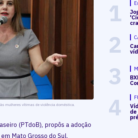
1
E
Jog
'Ci
cr
2
C
Ca
ví
3
M
BX
Co
4
F
às mulheres vítimas de violência doméstica.
Ví
de
pré
seiro (PTdoB), propôs a adoção
 em Mato Grosso do Sul,