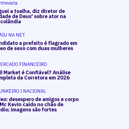
ntrevista
uei a toalha, diz diretor de
dade de Deus' sobre ator na
acolândia
AIU NA NET
ndidato a prefeito é flagrado em
deo de sexo com duas mulheres
ERCADO FINANCEIRO
B Market é Confiável? Análise
mpleta da Corretora em 2026
UNKEIRO | NACIONAL
deo: desespero de amigos e corpo
 Mc Kevin caído no chão de
dio; imagens são fortes