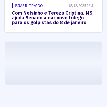
BRASIL TRAÍDO
18/12/2025 16:31
Com Nelsinho e Tereza Cristina, MS
ajuda Senado a dar novo fôlego
para os golpistas do 8 de janeiro
executando carrega_noticias_json()