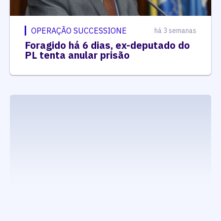
OPERAÇÃO SUCCESSIONE
há 3 semanas
Foragido há 6 dias, ex-deputado do
PL tenta anular prisão
executando carrega_noticias_json()