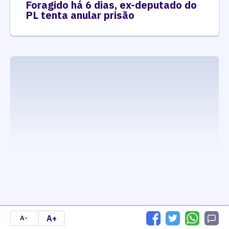
Foragido há 6 dias, ex-deputado do
PL tenta anular prisão
executando carrega_noticias_json()
A+
A-