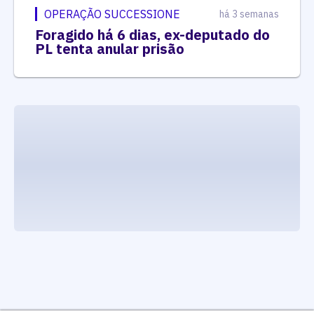
OPERAÇÃO SUCCESSIONE
há 3 semanas
Foragido há 6 dias, ex-deputado do
PL tenta anular prisão
executando carrega_noticias_json()