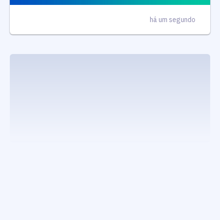
há um segundo
executando carrega_noticias_json()