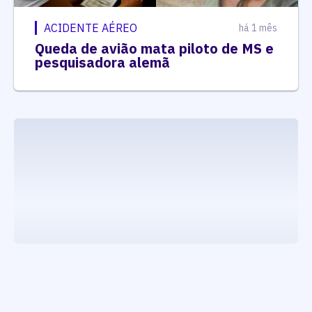
ACIDENTE AÉREO
há 1 mês
Queda de avião mata piloto de MS e
pesquisadora alemã
executando carrega_noticias_json()