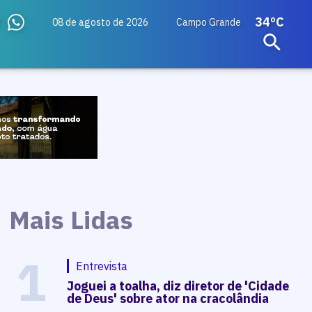
34ºC
08 de agosto de 2026
Campo Grande
Mais Lidas
1
Entrevista
Joguei a toalha, diz diretor de 'Cidade
de Deus' sobre ator na cracolândia