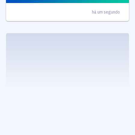
há um segundo
executando carrega_noticias_json()