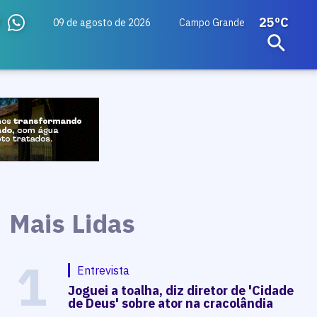
25ºC
09 de agosto de 2026
Campo Grande
Mais Lidas
1
Entrevista
Joguei a toalha, diz diretor de 'Cidade
de Deus' sobre ator na cracolândia