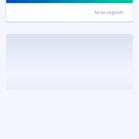
há um segundo
executando carrega_noticias_json()