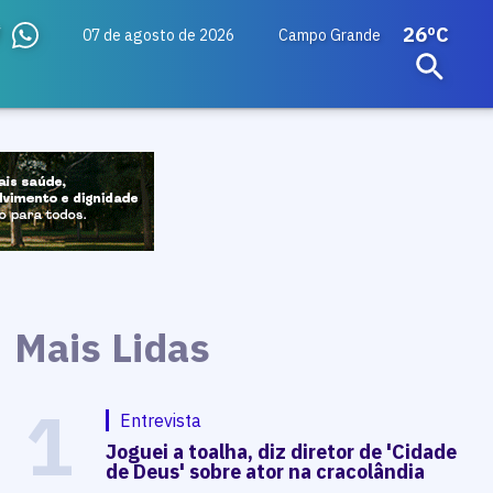
26ºC
07 de agosto de 2026
Campo Grande
Mais Lidas
1
Entrevista
Joguei a toalha, diz diretor de 'Cidade
de Deus' sobre ator na cracolândia