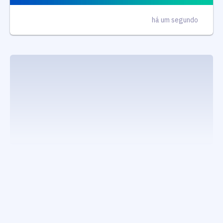
há um segundo
executando carrega_noticias_json()