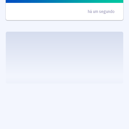
há um segundo
executando carrega_noticias_json()