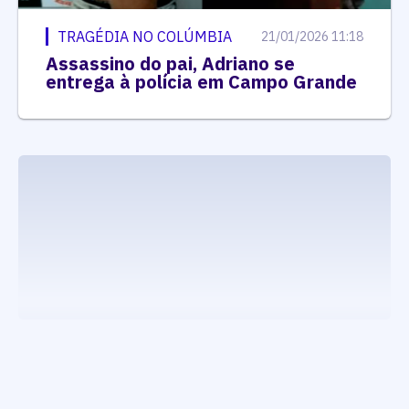
TRAGÉDIA NO COLÚMBIA
21/01/2026 11:18
Assassino do pai, Adriano se
entrega à polícia em Campo Grande
executando carrega_noticias_json()