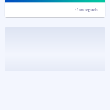
há um segundo
executando carrega_noticias_json()