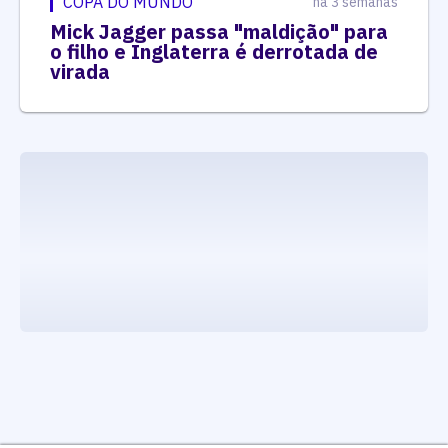
COPA DO MUNDO
há 3 semanas
Mick Jagger passa "maldição" para
o filho e Inglaterra é derrotada de
virada
executando carrega_noticias_json()