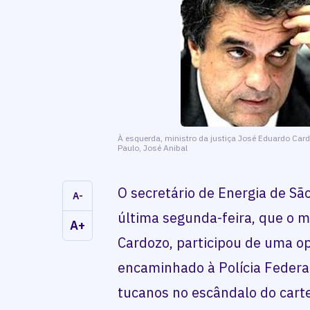
À esquerda, ministro da justiça José Eduardo Cardo
Paulo, José Anibal
O secretário de Energia de São
A-
última segunda-feira, que o m
A+
Cardozo, participou de uma op
encaminhado à Polícia Federa
tucanos no escândalo do carte