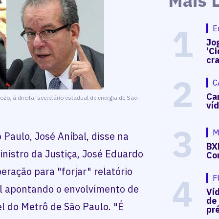
Mais 
1
E
Jog
'Ci
cr
2
C
Ca
zo, à direita, secretário estadual de energia de São
ví
3
M
 Paulo, José Aníbal, disse na
BX
inistro da Justiça, José Eduardo
Co
eração para "forjar" relatório
4
F
l apontando o envolvimento de
Ví
de
l do Metrô de São Paulo. "É
pré