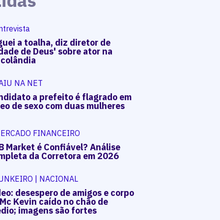
Lidas
ntrevista
uei a toalha, diz diretor de
dade de Deus' sobre ator na
acolândia
AIU NA NET
ndidato a prefeito é flagrado em
deo de sexo com duas mulheres
ERCADO FINANCEIRO
B Market é Confiável? Análise
mpleta da Corretora em 2026
UNKEIRO | NACIONAL
deo: desespero de amigos e corpo
 Mc Kevin caído no chão de
dio; imagens são fortes