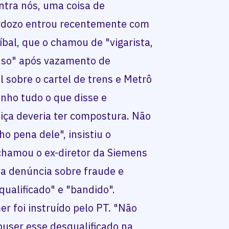
ntra nós, uma coisa de
ardozo entrou recentemente com
íbal, que o chamou de "vigarista,
onso" após vazamento de
l sobre o cartel de trens e Metrô
nho tudo o que disse e
tiça deveria ter compostura. Não
o pena dele", insistiu o
 chamou o ex-diretor da Siemens
da denúncia sobre fraude e
qualificado" e "bandido".
er foi instruído pelo PT. "Não
user esse desqualificado na