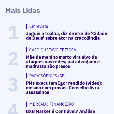
Mais Lidas
1
Entrevista
Joguei a toalha, diz diretor de 'Cidade
de Deus' sobre ator na cracolândia
2
CASO GUSTAVO FEITOSA
Mãe de menino morto vira alvo de
ataques nas redes; pai advogado e
madrasta são presos
3
PARAISÓPOLIS (SP)
PMs executam Igor rendido (vídeo);
mesmo com provas, Conselho livra
assassinos
4
MERCADO FINANCEIRO
BXB Market é Confiável? Análise