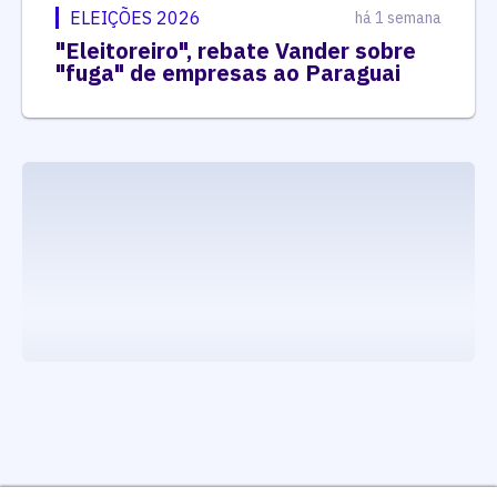
ELEIÇÕES 2026
há 1 semana
"Eleitoreiro", rebate Vander sobre
"fuga" de empresas ao Paraguai
executando carrega_noticias_json()