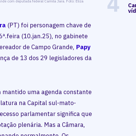
4
e com deputada federal Camila Jara. Foto: Eliza
Ca
ví
ra
(PT) foi personagem chave de
.feira (10.jan.25), no gabinete
Vereador de Campo Grande,
Papy
nça de 13 dos 29 legisladores da
em mantido uma agenda constante
slatura na Capital sul-mato-
recesso parlamentar significa que
tação plenária. Mas a Câmara,
cionando normalmente. Os