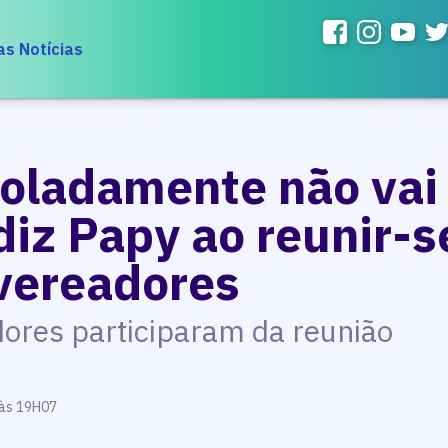
as Notícias
soladamente não vai
diz Papy ao reunir-
vereadores
dores participaram da reunião
 às 19H07