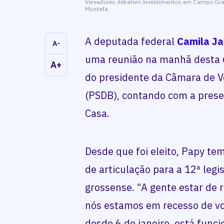
Vereadores debatem investimentos em Campo Grand
Mustafa
A deputada federal
Camila Ja
A-
uma reunião na manhã desta 6ª
A+
do presidente da Câmara de 
(PSDB), contando com a prese
Casa.
Desde que foi eleito, Papy t
de articulação para a 12ª legi
grossense. “A gente estar de 
nós estamos em recesso de vo
desde 6 de janeiro, está fun