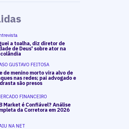
Lidas
ntrevista
uei a toalha, diz diretor de
dade de Deus' sobre ator na
acolândia
ASO GUSTAVO FEITOSA
e de menino morto vira alvo de
aques nas redes; pai advogado e
drasta são presos
ERCADO FINANCEIRO
B Market é Confiável? Análise
mpleta da Corretora em 2026
AIU NA NET