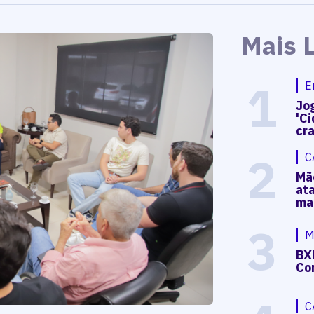
Mais 
1
E
Jog
'Ci
cr
2
C
Mã
at
ma
3
M
BX
Co
C