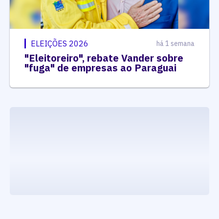
ELEIÇÕES 2026
há 1 semana
"Eleitoreiro", rebate Vander sobre
"fuga" de empresas ao Paraguai
executando carrega_noticias_json()