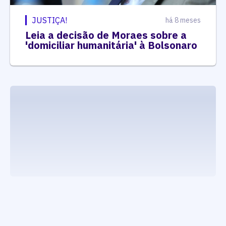
JUSTIÇA!
há 8 meses
Leia a decisão de Moraes sobre a
'domiciliar humanitária' à Bolsonaro
executando carrega_noticias_json()