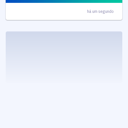
há um segundo
executando carrega_noticias_json()