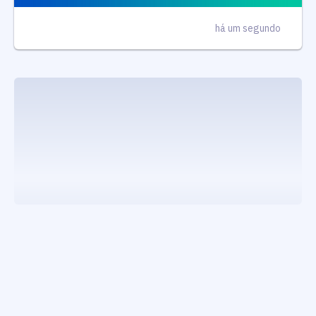
há um segundo
executando carrega_noticias_json()