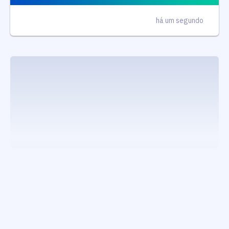
há um segundo
executando carrega_noticias_json()