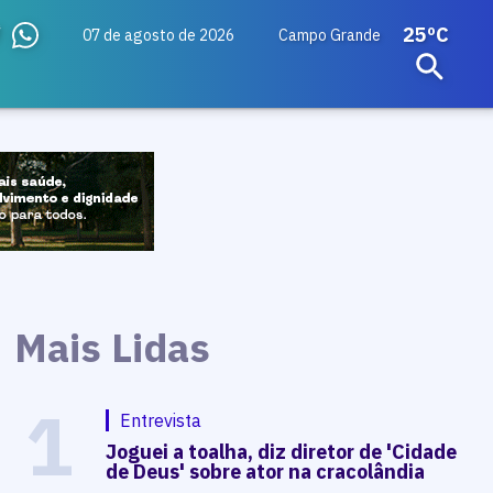
25ºC
07 de agosto de 2026
Campo Grande
Mais Lidas
1
Entrevista
Joguei a toalha, diz diretor de 'Cidade
de Deus' sobre ator na cracolândia