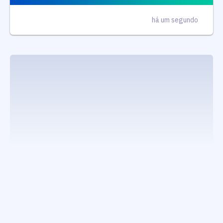
há um segundo
executando carrega_noticias_json()