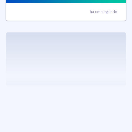
há um segundo
executando carrega_noticias_json()