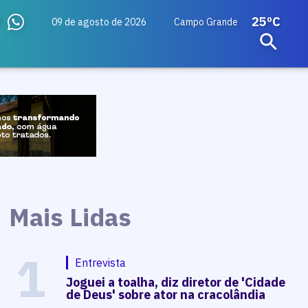
25ºC
09 de agosto de 2026
Campo Grande
Mais Lidas
1
Entrevista
Joguei a toalha, diz diretor de 'Cidade
de Deus' sobre ator na cracolândia