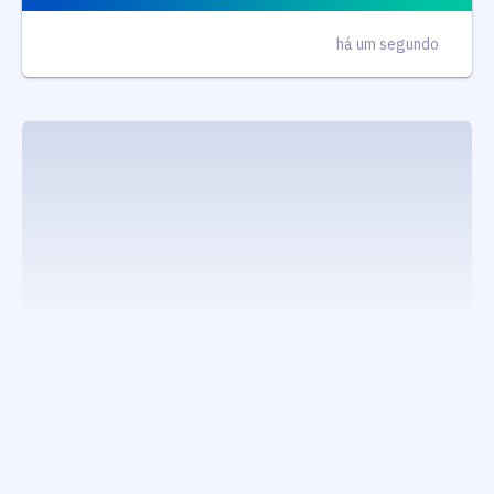
há um segundo
executando carrega_noticias_json()