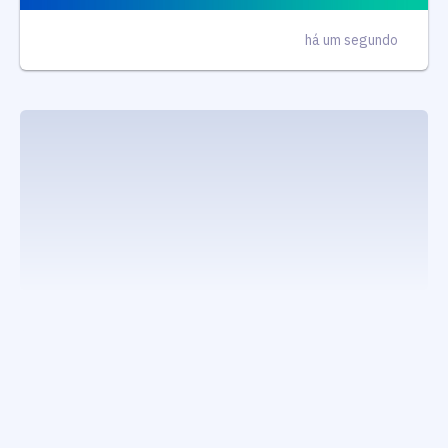
há um segundo
executando carrega_noticias_json()