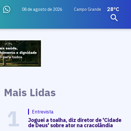
28ºC
08 de agosto de 2026
Campo Grande
Mais Lidas
1
Entrevista
Joguei a toalha, diz diretor de 'Cidade
de Deus' sobre ator na cracolândia