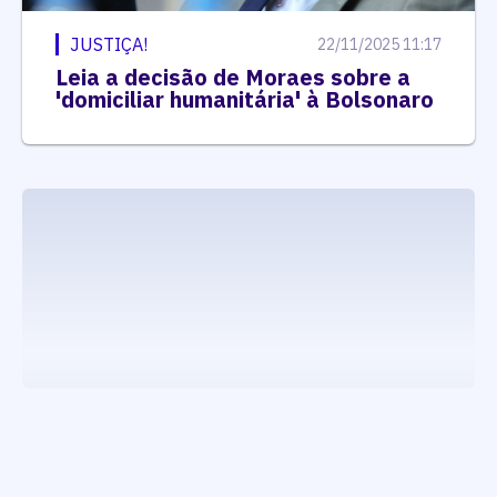
JUSTIÇA!
22/11/2025 11:17
Leia a decisão de Moraes sobre a
'domiciliar humanitária' à Bolsonaro
executando carrega_noticias_json()