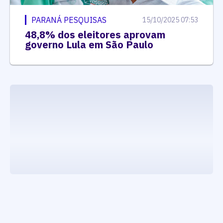
PARANÁ PESQUISAS
15/10/2025 07:53
48,8% dos eleitores aprovam
governo Lula em São Paulo
executando carrega_noticias_json()